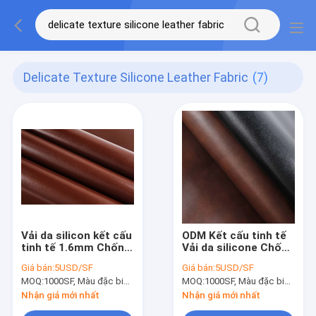
Delicate Texture Silicone Leather Fabric
(7)
Vải da silicon kết cấu
ODM Kết cấu tinh tế
tinh tế 1.6mm Chống
Vải da silicone Chống
xước
mài mòn
Giá bán:
5USD/SF
Giá bán:
5USD/SF
MOQ:
1000SF, Màu đặc biệt (Màu chủ đạo là đen, nâu và xanh)
MOQ:
1000SF, Màu đặc biệt (Màu chủ đạo là đen, nâu và xanh)
Nhận giá mới nhất
Nhận giá mới nhất