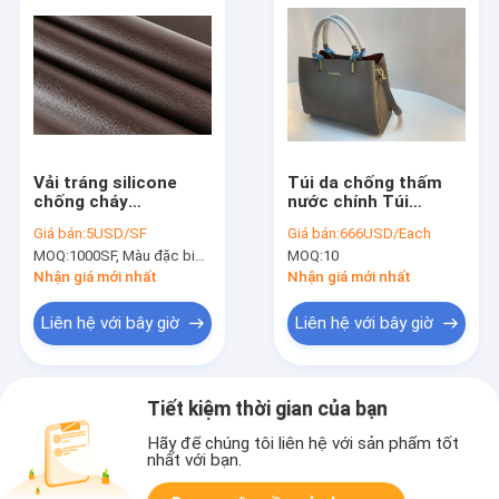
Vải tráng silicone
Túi da chống thấm
chống cháy
nước chính Túi
FMVSS302 BS5852
Messenger cầm tay
Giá bán:
5USD/SF
Giá bán:
666USD/Each
Kết cấu tinh tế
cho iPad
MOQ:
1000SF, Màu đặc biệt (Màu chủ đạo là đen, nâu và xanh)
MOQ:
10
Nhận giá mới nhất
Nhận giá mới nhất
Liên hệ với bây giờ
Liên hệ với bây giờ
Tiết kiệm thời gian của bạn
Hãy để chúng tôi liên hệ với sản phẩm tốt
nhất với bạn.