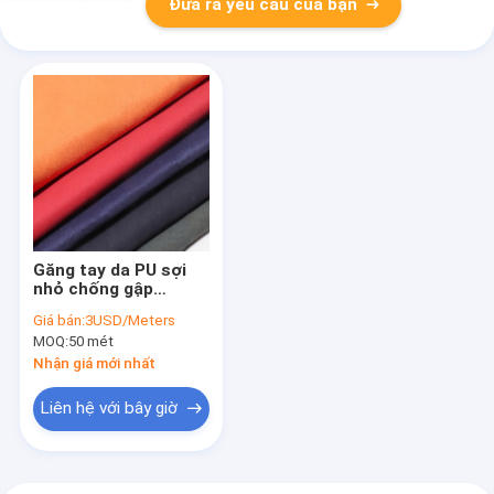
Đưa ra yêu cầu của bạn
Găng tay da PU sợi
nhỏ chống gập
1,3mm Da tổng hợp
Giá bán:
3USD/Meters
dập nổi
MOQ:
50 mét
Nhận giá mới nhất
Liên hệ với bây giờ