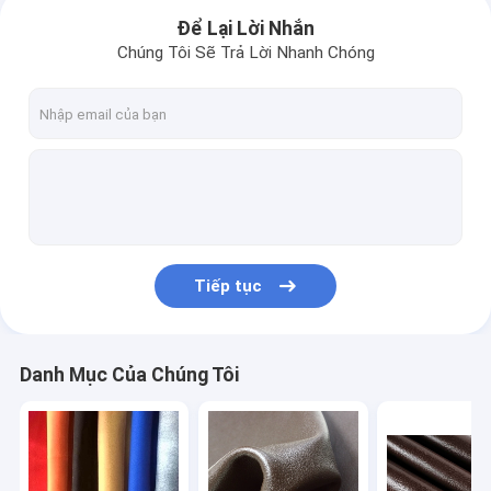
Để Lại Lời Nhắn
Chúng Tôi Sẽ Trả Lời Nhanh Chóng
Tiếp tục
Nhà
Danh Mục Của Chúng Tôi
Sản phẩm
Về chúng tôi