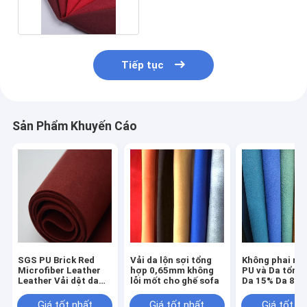
Tiếp tục
Sản Phẩm Khuyến Cáo
SGS PU Brick Red
Vải da lộn sợi tổng
Không phai mà
Microfiber Leather
hợp 0,65mm không
PU và Da tổng
Leather Vải dệt da
lỗi mốt cho ghế sofa
Da 15% Da 85
lộn chống ẩm cho đồ
Microfiber
nội thất
Giá tốt nhất
Giá tốt nhất
Giá tốt n