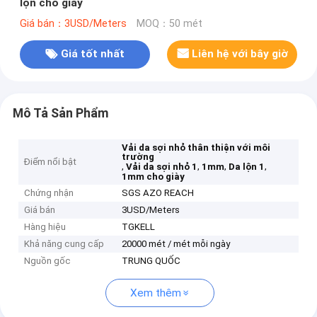
lộn cho giày
Giá bán：3USD/Meters
MOQ：50 mét
Giá tốt nhất
Liên hệ với bây giờ
Mô Tả Sản Phẩm
Vải da sợi nhỏ thân thiện với môi
trường
Điểm nổi bật
,
,
,
,
Vải da sợi nhỏ 1
1mm
Da lộn 1
1mm cho giày
Chứng nhận
SGS AZO REACH
Giá bán
3USD/Meters
Hàng hiệu
TGKELL
Khả năng cung cấp
20000 mét / mét mỗi ngày
Nguồn gốc
TRUNG QUỐC
Xem thêm