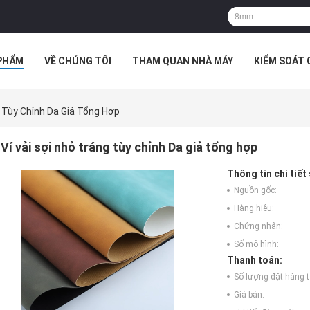
PHẨM
VỀ CHÚNG TÔI
THAM QUAN NHÀ MÁY
KIỂM SOÁT
TRƯỜNG HỢP
g Tùy Chỉnh Da Giả Tổng Hợp
Ví vải sợi nhỏ tráng tùy chỉnh Da giả tổng hợp
Thông tin chi tiết
Nguồn gốc:
Hàng hiệu:
Chứng nhận:
Số mô hình:
Thanh toán:
Số lượng đặt hàng tố
Giá bán: