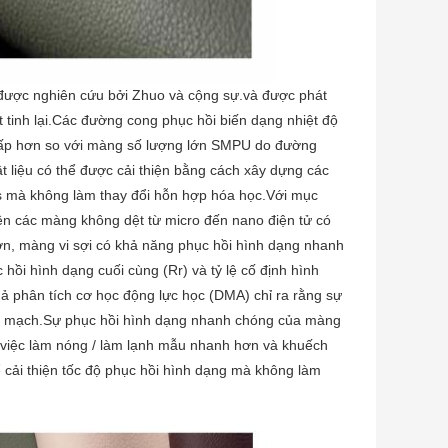
được nghiên cứu bởi Zhuo và cộng sự.và được phát
ết tinh lại.Các đường cong phục hồi biến dạng nhiệt độ
thấp hơn so với màng số lượng lớn SMPU do đường
ật liệu có thể được cải thiện bằng cách xây dựng các
s mà không làm thay đổi hỗn hợp hóa học.Với mục
rên các màng không dệt từ micro đến nano điện tử có
, màng vi sợi có khả năng phục hồi hình dạng nhanh
 hồi hình dạng cuối cùng (Rr) và tỷ lệ cố định hình
ả phân tích cơ học động lực học (DMA) chỉ ra rằng sự
yển mạch.Sự phục hồi hình dạng nhanh chóng của màng
ho việc làm nóng / làm lạnh mẫu nhanh hơn và khuếch
 cải thiện tốc độ phục hồi hình dạng mà không làm