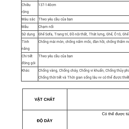
Chiều
137-140cm
rộng
Màu sắc
Theo yêu cầu của bạn
Mẫu
Chạm nổi
Sử dụng
Ghế Sofa, Trang trí, Đồ nội thất, Thắt lưng, Ghế, Ô tô, Ghế 
Tính
Chống mài mòn, chống nấm mốc, đàn hồi, chống thấm nước
năng
Chi tiết
Theo yêu cầu của bạn
đóng gói
Khác
Chống vàng, Chống cháy, Chống vi khuẩn, Chống thủy phân,
Chống thời tiết và Thời gian sống lâu vv có thể được thiết
VẬT CHẤT
Có thể được t
ĐỘ DÀY