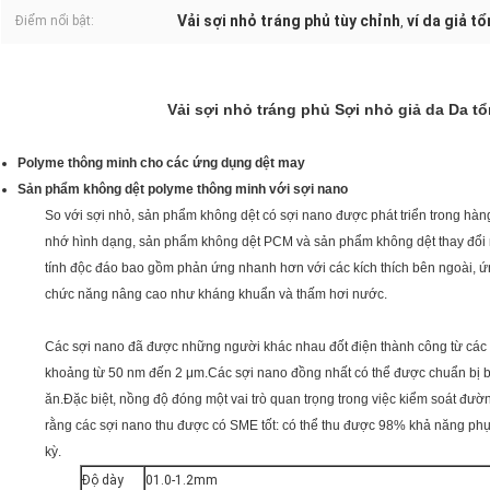
Vải sợi nhỏ tráng phủ tùy chỉnh
ví da giả t
Điểm nổi bật:
,
Vải sợi nhỏ tráng phủ Sợi nhỏ giả da Da t
Polyme thông minh cho các ứng dụng dệt may
Sản phẩm không dệt polyme thông minh với sợi nano
So với sợi nhỏ, sản phẩm không dệt có sợi nano được phát triển trong h
nhớ hình dạng, sản phẩm không dệt PCM và sản phẩm không dệt thay đổi m
tính độc đáo bao gồm phản ứng nhanh hơn với các kích thích bên ngoài, ứ
chức năng nâng cao như kháng khuẩn và thấm hơi nước.
Các sợi nano đã được những người khác nhau đốt điện thành công từ các 
khoảng từ 50 nm đến 2 μm.Các sợi nano đồng nhất có thể được chuẩn bị bằ
ăn.Đặc biệt, nồng độ đóng một vai trò quan trọng trong việc kiểm soát đ
rằng các sợi nano thu được có SME tốt: có thể thu được 98% khả năng phụ
kỳ.
Độ dày
01.0-1.2mm