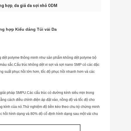
ổng hợp
da giả da sợi nhỏ ODM
,
ổng hợp Kiểu dáng Túi vải Da
àng dệt polyme thông minh như sản phẩm không dệt polyme bộ
àu sắc.Cấu trúc không dệt vi sợi và sợi nano SMP có các đặc
ng suất phục hồi lớn hơn, tốc độ phục hồi nhanh hơn và các
giải pháp SMPU.Các cấu trúc có đường kính siêu mịn trong
ng cách điều chỉnh điện áp đặt vào, nồng độ và tốc độ cho
ường kính của nó.Thử nghiệm độ bền kéo theo chu kỳ chứng minh
c hồi hình dạng và 80% độ cố định hình dạng sau một vài chu