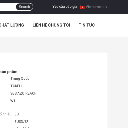
Yêu cầu báo giá
Search
|
Vietnamese
 CHẤT LƯỢNG
LIÊN HỆ CHÚNG TÔI
TIN TỨC
 sản phẩm:
Trung Quốc
TGKELL
SGS AZO REACH
W1
i thiểu:
5SF
3USD/SF