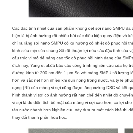
Các đặc tính nhiệt của sản phẩm không dệt sợi nano SMPU đã 
hiện là bị ảnh hưởng rất nhiều bởi các điều kiện quay điện và k
chỉ ra rằng sợi nano SMPU có xu hướng có nhiệt độ phục hồi 
kính siêu mịn của chúng.Sẽ rất thuận lợi nếu các đặc tính của v
cấu trúc vi mô để nâng cao tốc độ phục hồi hình dạng của SMP
đích này, Yang et al.đã báo cáo công trình nghiên cứu của họ t
đường kính từ 200 nm đến 1 μm.So với màng SMPU số lượng lớn
hơn và sắc nét hơn nhiều khi đun nóng trong nước, và tỷ lệ phục
dạng (Rf) của màng vi sợi cũng được tăng cường.DSC và kết qu
hình thành vi sợi có ảnh hưởng rất hạn chế đến nhiệt độ chu
vi sợi là do diện tích bề mặt của màng vi sợi cao hơn, có lợi c
tán nước nhanh hơn.Nghiên cứu này đưa ra một cách khả thi để
thay đổi thành phần hóa học.