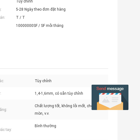
Tùy chỉnh
:
5-28 Ngày theo đơn đặt hàng
án:
T / T
10000000SF / SF mỗi tháng
ắc:
Tùy chỉnh
:
1,4-1,6mm, có sẵn tùy chỉnh
Chất lượng tốt, không lỗi mốt, chống mài
ăng:
mòn, v.v.
Bình thường
ác tay: