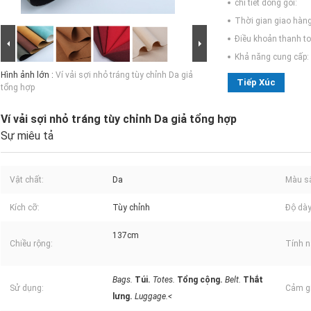
chi tiết đóng gói:
Thời gian giao hàng
Điều khoản thanh to
Khả năng cung cấp:
Hình ảnh lớn :
Ví vải sợi nhỏ tráng tùy chỉnh Da giả
Tiếp Xúc
tổng hợp
Ví vải sợi nhỏ tráng tùy chỉnh Da giả tổng hợp
Sự miêu tả
Vật chất:
Da
Màu s
Kích cỡ:
Tùy chỉnh
Độ dày
137cm
Chiều rộng:
Tính n
Bags.
Túi.
Totes.
Tổng cộng.
Belt.
Thắt
Sử dụng:
Cảm gi
lưng.
Luggage.<