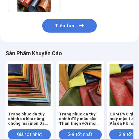
Tiếp tục
Sản Phẩm Khuyến Cáo
Trang phục da tùy
Trang phục da tùy
ODM PVC giả d
chỉnh có khả năng
chỉnh đầy màu sắc
may mặc 1.6
chống mài mòn Da
Thân thiện với môi
Vải da PU nâu
lộn sợi nhỏ dày
trường Da thuần
1,95mm
chay sợi nhỏ
Giá tốt nhất
Giá tốt nhất
Giá tốt n