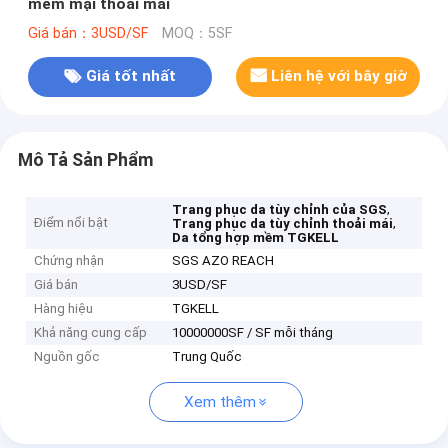
mềm mại thoải mái
Giá bán：3USD/SF
MOQ：5SF
Giá tốt nhất
Liên hệ với bây giờ
Mô Tả Sản Phẩm
,
Trang phục da tùy chỉnh của SGS
Điểm nổi bật
,
Trang phục da tùy chỉnh thoải mái
Da tổng hợp mềm TGKELL
Chứng nhận
SGS AZO REACH
Giá bán
3USD/SF
Hàng hiệu
TGKELL
Khả năng cung cấp
10000000SF / SF mỗi tháng
Nguồn gốc
Trung Quốc
Xem thêm