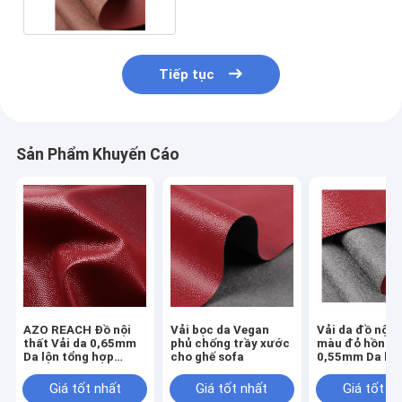
Tiếp tục
Sản Phẩm Khuyến Cáo
AZO REACH Đồ nội
Vải bọc da Vegan
Vải da đồ nội 
thất Vải da 0,65mm
phủ chống trầy xước
màu đỏ hồng
Da lộn tổng hợp
cho ghế sofa
0,55mm Da lộn
không sợi nhỏ
tạo
Giá tốt nhất
Giá tốt nhất
Giá tốt n