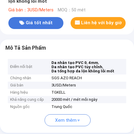
lộn không lỗi mốt
Giá bán：3USD/Meters
MOQ：50 mét
Giá tốt nhất
Liên hệ với bây giờ
Mô Tả Sản Phẩm
,
,
Da nhân tạo PVC 0
4mm
Điểm nổi bật
,
Da nhân tạo PVC tùy chỉnh
Da tổng hợp da lộn không lỗi mốt
Chứng nhận
SGS AZO REACH
Giá bán
3USD/Meters
Hàng hiệu
TGKELL
Khả năng cung cấp
20000 mét / mét mỗi ngày
Nguồn gốc
Trung Quốc
Xem thêm