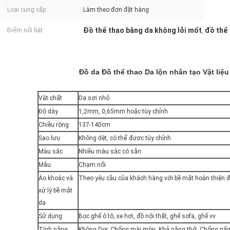
Loại cung cấp:
Làm theo đơn đặt hàng
Đồ thể thao bằng da không lỗi mốt
đồ thể 
Điểm nổi bật:
,
Đồ da Đồ thể thao Da lộn nhân tạo Vật liệu
Vật chất
Da sợi nhỏ
Độ dày
1,2mm, 0,65mm hoặc tùy chỉnh
Chiều rộng
137-140cm
Sao lưu
Không dệt, có thể được tùy chỉnh
Màu sắc
Nhiều màu sắc có sẵn
Mẫu
Chạm nổi
Áo khoác và
Theo yêu cầu của khách hàng với bề mặt hoàn thiện 
xử lý bề mặt
da
Sử dụng
Bọc ghế ô tô, xe hơi, đồ nội thất, ghế sofa, ghế vv
Tính năng
Không Dor, Chống mài mòn, Khả năng thở, Chống nấm