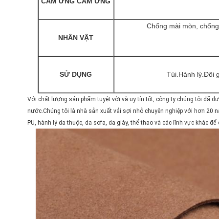
CẢM ỨNG CẢM ỨNG
Chống mài mòn, chống 
NHÂN VẬT
SỬ DỤNG
Túi.Hành lý.Đôi 
Với chất lượng sản phẩm tuyệt vời và uy tín tốt, công ty chúng tôi đã 
nước.Chúng tôi là nhà sản xuất vải sợi nhỏ chuyên nghiệp với hơn 20 n
PU, hành lý da thuộc, da sofa, da giày, thể thao và các lĩnh vực khác để