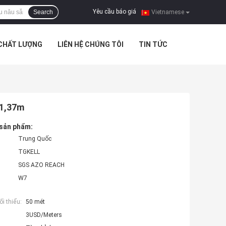
Yêu cầu báo giá
Search
|
Vietnamese
 CHẤT LƯỢNG
LIÊN HỆ CHÚNG TÔI
TIN TỨC
 1,37m
 sản phẩm:
Trung Quốc
TGKELL
SGS AZO REACH
W7
i thiểu:
50 mét
3USD/Meters