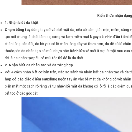
Kiến thức nhận dạng
1: Nhận biết da thật
Chạm bằng tay:
dùng tay sờ vào bề mặt da, nếu có cảm giác mịn, mềm, căng và 
tạo nói chung là chất làm se, cứng và kém mềm mại.
Ngay cái nhìn đầu tiên:
bề
chân lông cân đối, da bò yak có lỗ chân lông dày và thưa hơn, da dê có lỗ chân 
thuộc;còn da nhân tạo có mùi nhựa hắc.
Đánh lửa:
xé một ít sợi ở mặt sau của 
đó là da nhân tạo;nếu có mùi tóc thì đó là da thật.
2. Nhận biết da nhân tạo và da tổng hợp
Với 4 cách nhận biết cơ bản trên, việc so sánh và nhận biết da nhân tạo và da t
hợp có các đặc điểm sau:
dùng ngón tay ấn vào bề mặt da không có vết nhăn v
biến mất một cách rõ ràng và tự nhiên;bề mặt da không có lỗ rỗ là đặc điểm qu
bết tóc ở các góc cắt.