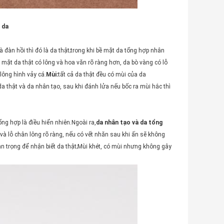
 da
đàn hồi thì đó là da thật;trong khi bề mặt da tổng hợp nhân
 mặt da thật có lông và hoa văn rõ ràng hơn, da bò vàng có lỗ
lông hình vảy cá.
Mùi:
tất cả da thật đều có mùi của da
da thật và da nhân tạo, sau khi đánh lửa nếu bốc ra mùi hắc thì
ổng hợp là điều hiển nhiên.Ngoài ra,
da nhân tạo và da tổng
à lỗ chân lông rõ ràng, nếu có vết nhăn sau khi ấn sẽ không
an trọng để nhận biết da thật;Mùi khét, có mùi nhưng không gây