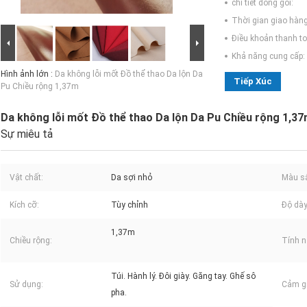
chi tiết đóng gói:
Thời gian giao hàng
Điều khoản thanh to
Khả năng cung cấp:
Hình ảnh lớn :
Da không lỗi mốt Đồ thể thao Da lộn Da
Tiếp Xúc
Pu Chiều rộng 1,37m
Da không lỗi mốt Đồ thể thao Da lộn Da Pu Chiều rộng 1,3
Sự miêu tả
Vật chất:
Da sợi nhỏ
Màu s
Kích cỡ:
Tùy chỉnh
Độ dày
1,37m
Chiều rộng:
Tính n
Túi. Hành lý. Đôi giày. Găng tay. Ghế sô
Sử dụng:
Cảm gi
pha.