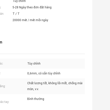
Tùy chỉnh
:
5-28 Ngày theo đơn đặt hàng
án:
T / T
20000 mét / mét mỗi ngày
7m
ắc:
Tùy chỉnh
:
0,6mm, có sẵn tùy chỉnh
Chất lượng tốt, không lỗi mốt, chống mài
ăng:
mòn, v.v.
Bình thường
ác tay: