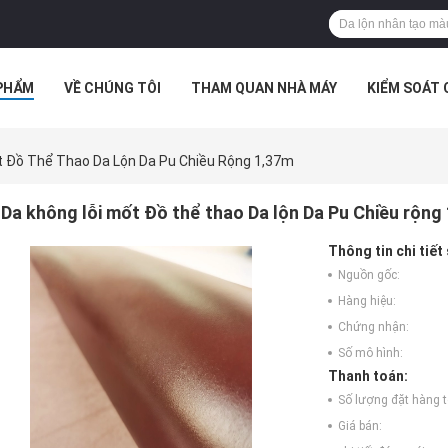
PHẨM
VỀ CHÚNG TÔI
THAM QUAN NHÀ MÁY
KIỂM SOÁT
TRƯỜNG HỢP
t Đồ Thể Thao Da Lộn Da Pu Chiều Rộng 1,37m
Da không lỗi mốt Đồ thể thao Da lộn Da Pu Chiều rộng
Thông tin chi tiết
Nguồn gốc:
Hàng hiệu:
Chứng nhận:
Số mô hình:
Thanh toán:
Số lượng đặt hàng tố
Giá bán: