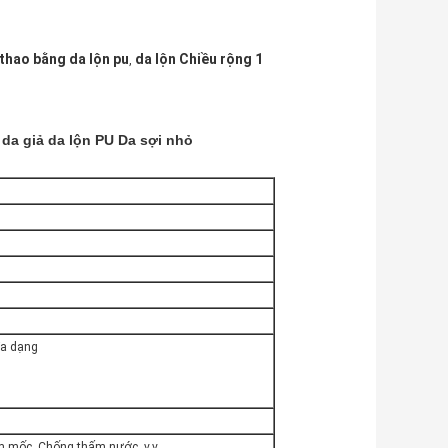
thao bằng da lộn pu
da lộn Chiều rộng 1
,
 da giả da lộn PU Da sợi nhỏ
đa dạng
 mốc, Chống thấm nước, v.v.