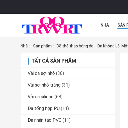
NHÀ
SẢN 
TẤT CẢ CÁC 
Nhà
Sản phẩm
Đồ thể thao bằng da
Da Không Lỗi Mố
TẤT CẢ SẢN PHẨM
Vải da sợi nhỏ
(30)
Vải sợi nhỏ tráng
(31)
Vải da silicon
(68)
Da tổng hợp PU
(11)
Da nhân tạo PVC
(11)